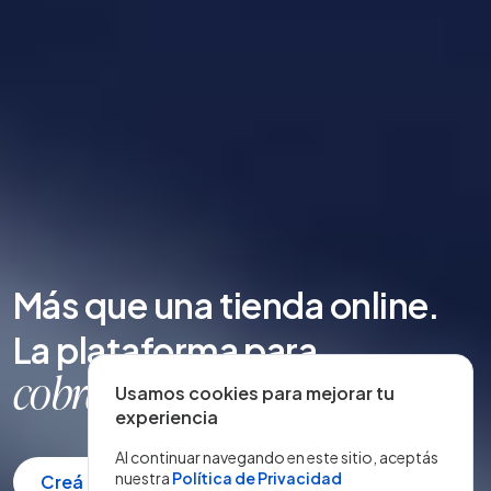
Más que una tienda online.
La plataforma para
entregar rápi
Usamos cookies para mejorar tu
|
experiencia
Al continuar navegando en este sitio, aceptás
nuestra
Política de Privacidad
Creá tu tienda gratis